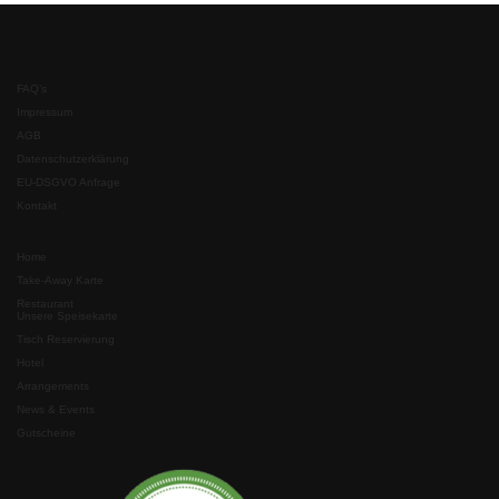
FAQ’s
Impressum
AGB
Datenschutzerklärung
EU-DSGVO Anfrage
Kontakt
Home
Take-Away Karte
Restaurant
Unsere Speisekarte
Tisch Reservierung
Hotel
Arrangements
News & Events
Gutscheine