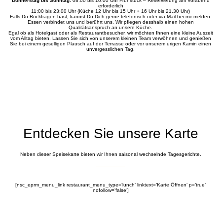
Donnerstag bis Sonntag:
08:00 bis 10:00 Uhr Frühstück – Reservierung am Vorabend
erforderlich
11:00 bis 23:00 Uhr (Küche 12 Uhr bis 15 Uhr + 16 Uhr bis 21.30 Uhr)
Falls Du Rückfragen hast, kannst Du Dich gerne telefonisch oder via Mail bei mir melden.
Essen verbindet uns und berührt uns. Wir pflegen desshalb einen hohen
Qualitätsanspruch an unsere Küche.
Egal ob als Hotelgast oder als Restaurantbesucher, wir möchten Ihnen eine kleine Auszeit
vom Alltag bieten. Lassen Sie sich von unserem kleinen Team verwöhnen und genießen
Sie bei einem geselligen Plausch auf der Terrasse oder vor unserem urigen Kamin einen
unvergesslichen Tag.
Entdecken Sie unsere Karte
Neben dieser Speisekarte bieten wir Ihnen saisonal wechselnde Tagesgerichte.
[nsc_eprm_menu_link restaurant_menu_type=’lunch‘ linktext=’Karte Öffnen‘ p=’true‘
nofollow=’false‘]